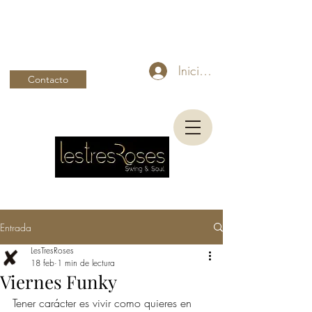
Iniciar sesión
Contacto
Entrada
LesTresRoses
18 feb
1 min de lectura
Viernes Funky
Tener carácter es vivir como quieres en 