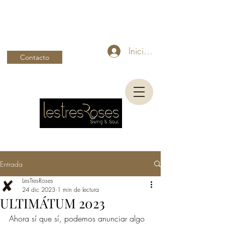
Iniciar sesión
Contacto
Entrada
LesTresRoses
24 dic 2023
1 min de lectura
ULTIMÁTUM 2023
Ahora sí que sí, podemos anunciar algo 