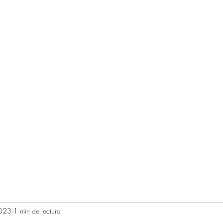
 Somos
Carta de Cocktails
Horario y Precios
2023
1 min de lectura