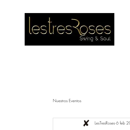
Inicio
Nuestros Eventos
Eventos privados
Quienes
Nuestros Eventos
LesTresRoses
6 feb 