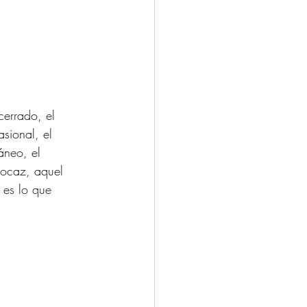
cerrado, el 
asional, el 
áneo, el 
procaz, aquel 
 es lo que 