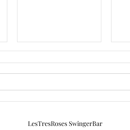
TOU
Tú pa mí ,yo pa ti
LesTresRoses SwingerBar