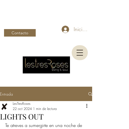
Iniciar sesión
Contacto
Entrada
LesTresRoses
22 oct 2024
1 min de lectura
LIGHTS OUT
Te atreves a sumergirte en una noche de 